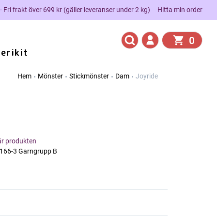
 - Fri frakt över 699 kr (gäller leveranser under 2 kg)
Hitta min order
0
erikit
Hem
Mönster
Stickmönster
Dam
Joyride
här produkten
166-3 Garngrupp B