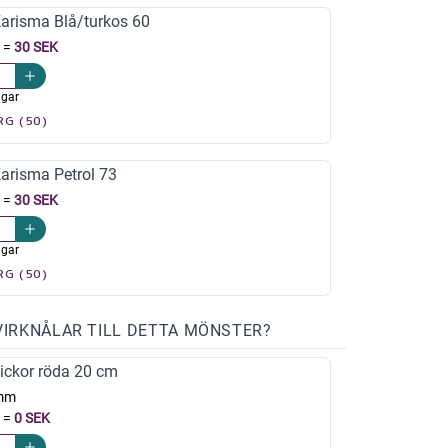
risma Blå/turkos 60
=
30 SEK
agar
RG (50)
risma Petrol 73
=
30 SEK
agar
RG (50)
VIRKNÅLAR TILL DETTA MÖNSTER?
ickor röda 20 cm
mm
=
0 SEK