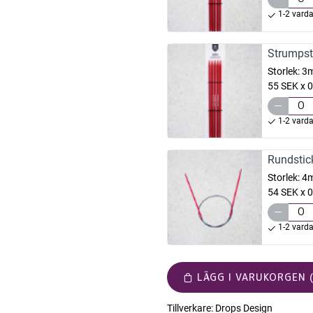
1-2 vard
Strumpst
Storlek:
3
55 SEK x 0
1-2 vard
Rundstic
Storlek:
4
54 SEK x 0
1-2 vard
LÄGG I VARUKORGEN (
Tillverkare:
Drops Design