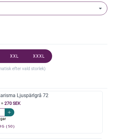
XXL
XXXL
isk efter vald storlek)
risma Ljuspärlgrå 72
=
270 SEK
agar
RG (50)