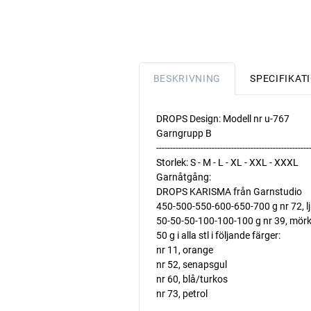
BESKRIVNING
SPECIFIKAT
DROPS Design: Modell nr u-767
Garngrupp B
-------------------------------------------------------
Storlek: S - M - L - XL - XXL - XXXL
Garnåtgång:
DROPS KARISMA från Garnstudio
450-500-550-600-650-700 g nr 72, lj
50-50-50-100-100-100 g nr 39, mö
50 g i alla stl i följande färger:
nr 11, orange
nr 52, senapsgul
nr 60, blå/turkos
nr 73, petrol