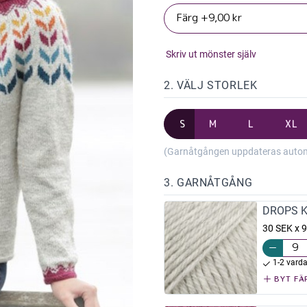
Skriv ut mönster själv
2. VÄLJ STORLEK
S
M
L
XL
(Garnåtgången uppdateras automat
3. GARNÅTGÅNG
DROPS Ka
30 SEK x 9
1-2 vard
BYT FÄ