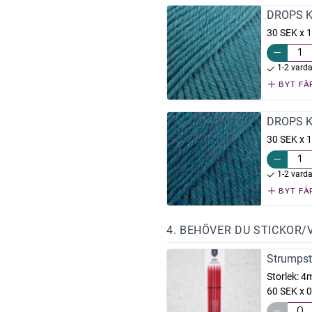
DROPS Ka
30 SEK x 1
1-2 vard
BYT FÄ
DROPS Ka
30 SEK x 1
1-2 vard
BYT FÄ
4. BEHÖVER DU STICKOR/
Strumpst
Storlek:
4
60 SEK x 0