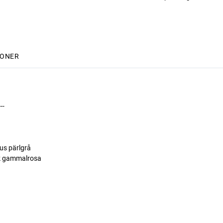
IONER
---
us pärlgrå
rk gammalrosa