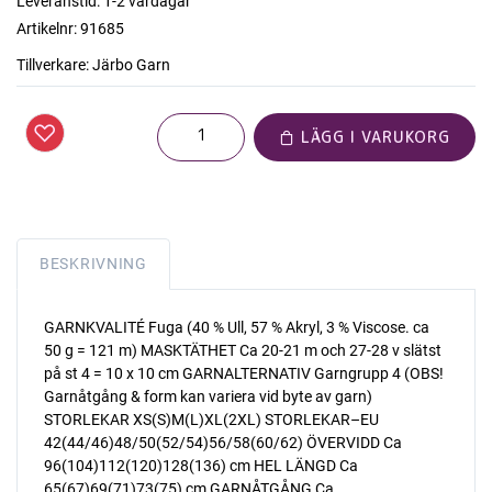
Leveranstid:
1-2 vardagar
Artikelnr:
91685
Tillverkare:
Järbo Garn
LÄGG I VARUKORG
BESKRIVNING
GARNKVALITÉ Fuga (40 % Ull, 57 % Akryl, 3 % Viscose. ca
50 g = 121 m) MASKTÄTHET Ca 20-21 m och 27-28 v slätst
på st 4 = 10 x 10 cm GARNALTERNATIV Garngrupp 4 (OBS!
Garnåtgång & form kan variera vid byte av garn)
STORLEKAR XS(S)M(L)XL(2XL) STORLEKAR–EU
42(44/46)48/50(52/54)56/58(60/62) ÖVERVIDD Ca
96(104)112(120)128(136) cm HEL LÄNGD Ca
65(67)69(71)73(75) cm GARNÅTGÅNG Ca