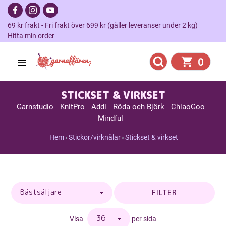
69 kr frakt - Fri frakt över 699 kr (gäller leveranser under 2 kg)
Hitta min order
0
STICKSET & VIRKSET
Garnstudio
KnitPro
Addi
Röda och Björk
ChiaoGoo
Mindful
Hem
Stickor/virknålar
Stickset & virkset
FILTER
Visa
per sida