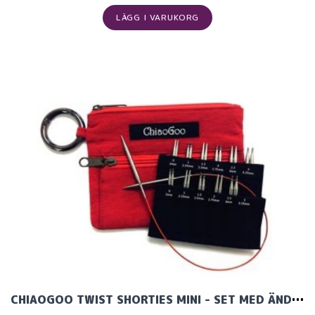
LÄGG I VARUKORG
CHIAOGOO TWIST SHORTIES MINI - SET MED ÄNDSTICKOR (12 PAR, 5 & 8 CM)