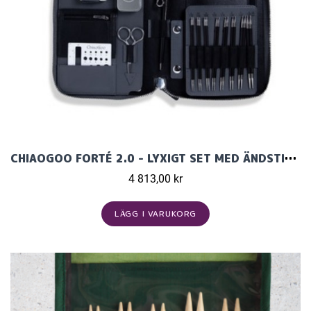
CHIAOGOO FORTÉ 2.0 - LYXIGT SET MED ÄNDSTICKOR (14 PAR, 13 CM)
4 813,00 kr
LÄGG I VARUKORG