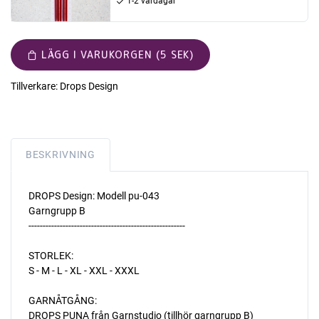
1-2 vardagar
LÄGG I VARUKORGEN (5 SEK)
Tillverkare:
Drops Design
BESKRIVNING
DROPS Design: Modell pu-043
Garngrupp B
-------------------------------------------------------
STORLEK:
S - M - L - XL - XXL - XXXL
GARNÅTGÅNG:
DROPS PUNA från Garnstudio (tillhör garngrupp B)