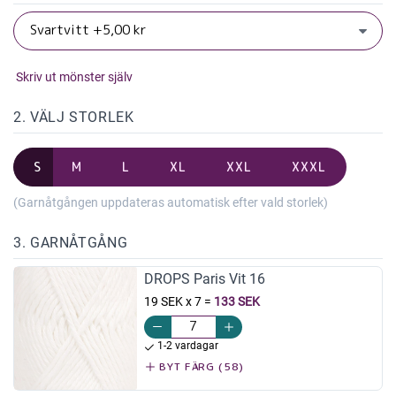
Skriv ut mönster själv
2. VÄLJ STORLEK
S
M
L
XL
XXL
XXXL
(Garnåtgången uppdateras automatisk efter vald storlek)
3. GARNÅTGÅNG
DROPS Paris Vit 16
19 SEK x 7
=
133 SEK
1-2 vardagar
BYT FÄRG (58)