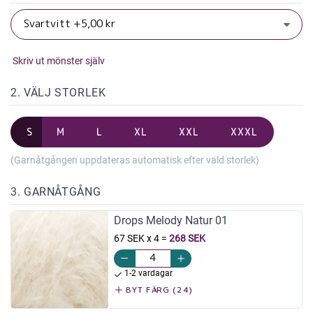
Skriv ut mönster själv
2. VÄLJ STORLEK
S
M
L
XL
XXL
XXXL
(Garnåtgången uppdateras automatisk efter vald storlek)
3. GARNÅTGÅNG
Drops Melody Natur 01
67 SEK x 4
=
268 SEK
1-2 vardagar
BYT FÄRG (24)