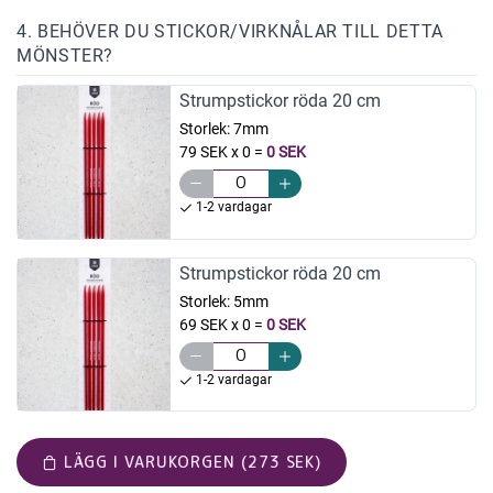
4. BEHÖVER DU STICKOR/VIRKNÅLAR TILL DETTA
MÖNSTER?
Strumpstickor röda 20 cm
Storlek:
7mm
79 SEK x 0
=
0 SEK
1-2 vardagar
Strumpstickor röda 20 cm
Storlek:
5mm
69 SEK x 0
=
0 SEK
1-2 vardagar
LÄGG I VARUKORGEN (273 SEK)