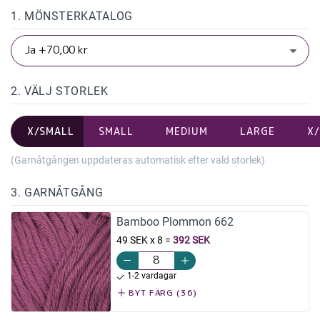
1. MÖNSTERKATALOG
2. VÄLJ STORLEK
X/SMALL
SMALL
MEDIUM
LARGE
X
(Garnåtgången uppdateras automatisk efter vald storlek)
3. GARNÅTGÅNG
Bamboo Plommon 662
49 SEK x 8
=
392 SEK
1-2 vardagar
BYT FÄRG (36)