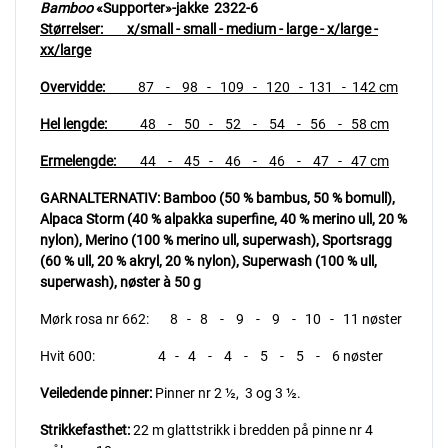
Bamboo
«Supporter»-jakke 2322-6
Størrelser:
x/small - small - medium - large - x/large -
xx/large
Overvidde:
87 - 98 - 109 - 120 - 131 - 142 cm
Hel lengde:
48 - 50 - 52 - 54 - 56 - 58 cm
Ermelengde:
44 - 45 - 46 - 46 - 47 - 47 cm
GARNALTERNATIV: Bamboo (50 % bambus, 50 % bomull),
Alpaca Storm (40 % alpakka superfine, 40 % merino ull, 20 %
nylon), Merino (100 % merino ull, superwash),
Sportsragg
(60 % ull, 20 % akryl, 20 % nylon),
Superwash (100 % ull,
superwash), nøster à 50 g
Mørk rosa nr 662: 8 - 8 - 9 - 9 - 10 - 11 nøster
Hvit 600: 4 - 4 - 4 - 5 - 5 - 6 nøster
Veiledende pinner:
Pinner nr 2 ½, 3 og 3 ½.
Strikkefasthet:
22 m glattstrikk i bredden på pinne nr 4