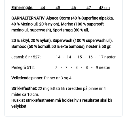
Ermelengde
: 44 - 45 - 46 - 47 - 48 cm
GARNALTERNATIV: Alpaca Storm (40 % Superfine alpakka,
40 % Merino ull, 20 % nylon), Merino (100 % supersoft
merino ull, superwash),
Sportsragg (60 % ull,
20 % akryl, 20 % nylon), Superwash (100 % superwash ull),
Bamboo (50 % bomull, 50 % ekte bambus),
nøster à 50 gr.
Jeansblå nr 527: 14 - 14 - 15 - 16 - 17 nøster
Perlegrå 512: 7 - 7 - 8 - 8 - 9 nøster
Veiledende pinner:
Pinner nr 3 og 4.
Strikkefasthet:
22 m glattstrikk i bredden på pinne nr 4
måler ca 10 cm.
Husk at strikkefastheten må holdes hvis resultatet skal bli
vellykket.