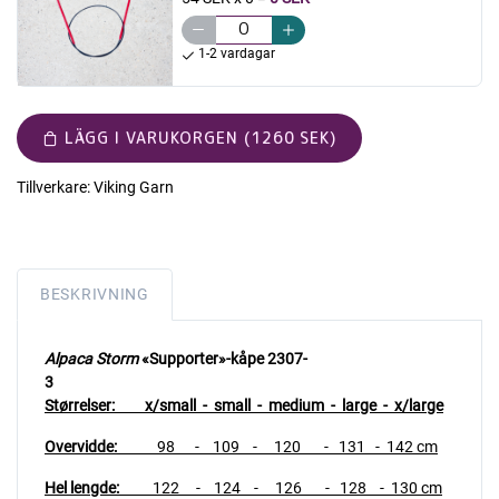
1-2 vardagar
LÄGG I VARUKORGEN (1260 SEK)
Tillverkare:
Viking Garn
BESKRIVNING
Alpaca Storm
«Supporter»-kåpe 2307-
3
Størrelser: x/small - small - medium - large - x/large
Overvidde:
98 - 109 - 120 - 131 - 142 cm
Hel lengde:
122 - 124 - 126 - 128 - 130 cm