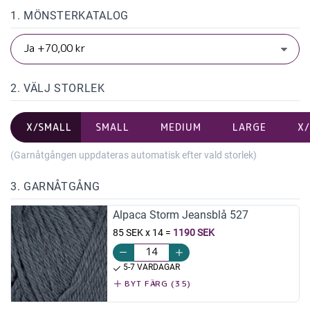
1. MÖNSTERKATALOG
2. VÄLJ STORLEK
X/SMALL
SMALL
MEDIUM
LARGE
X
(Garnåtgången uppdateras automatisk efter vald storlek)
3. GARNÅTGÅNG
Alpaca Storm Jeansblå 527
85 SEK x 14
=
1190 SEK
5-7 VARDAGAR
BYT FÄRG (35)