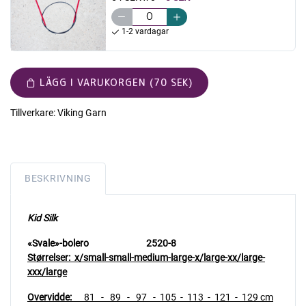
1-2 vardagar
LÄGG I VARUKORGEN (70 SEK)
Tillverkare:
Viking Garn
BESKRIVNING
Kid Silk
«Svale»-bolero 2520-8
Størrelser:
x/small-small-medium-large-x/large-xx/large-
xxx/large
Overvidde:
81 - 89 - 97 - 105 - 113 - 121 - 129 cm