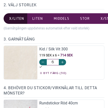
2. VÄLJ STORLEK
X/LITEN
LITEN
MIDDELS
STOR
X/S
(Garnåtgången uppdateras automatisk efter vald storlek)
3. GARNÅTGÅNG
Kid / Silk Vit 300
119 SEK x 6
=
714 SEK
BYT FÄRG (30)
4. BEHÖVER DU STICKOR/VIRKNÅLAR TILL DETTA
MÖNSTER?
Rundstickor Röd 40cm