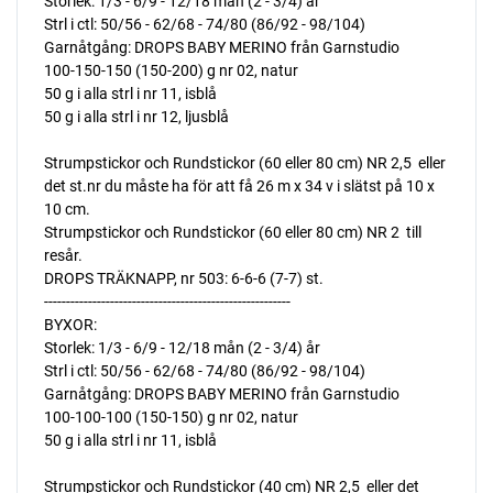
Storlek: 1/3 - 6/9 - 12/18 mån (2 - 3/4) år
Strl i ctl: 50/56 - 62/68 - 74/80 (86/92 - 98/104)
Garnåtgång: DROPS BABY MERINO från Garnstudio
100-150-150 (150-200) g nr 02, natur
50 g i alla strl i nr 11, isblå
50 g i alla strl i nr 12, ljusblå
Strumpstickor och Rundstickor (60 eller 80 cm) NR 2,5  eller
det st.nr du måste ha för att få 26 m x 34 v i slätst på 10 x
10 cm.
Strumpstickor och Rundstickor (60 eller 80 cm) NR 2  till
resår.
DROPS TRÄKNAPP, nr 503: 6-6-6 (7-7) st.
--------------------------------------------------------
BYXOR:
Storlek: 1/3 - 6/9 - 12/18 mån (2 - 3/4) år
Strl i ctl: 50/56 - 62/68 - 74/80 (86/92 - 98/104)
Garnåtgång: DROPS BABY MERINO från Garnstudio
100-100-100 (150-150) g nr 02, natur
50 g i alla strl i nr 11, isblå
Strumpstickor och Rundstickor (40 cm) NR 2,5  eller det