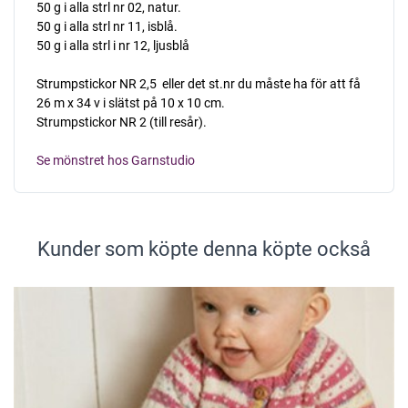
50 g i alla strl nr 02, natur.
50 g i alla strl nr 11, isblå.
50 g i alla strl i nr 12, ljusblå
Strumpstickor NR 2,5  eller det st.nr du måste ha för att få
26 m x 34 v i slätst på 10 x 10 cm.
Strumpstickor NR 2 (till resår).
Se mönstret hos Garnstudio
Kunder som köpte denna köpte också