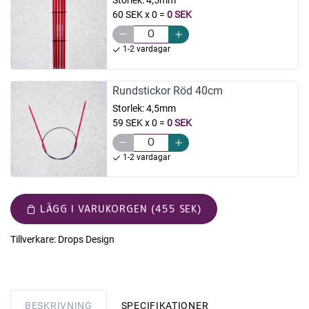
Storlek:
4,5mm
60 SEK x 0
=
0 SEK
1-2 vardagar
Rundstickor Röd 40cm
Storlek:
4,5mm
59 SEK x 0
=
0 SEK
1-2 vardagar
LÄGG I VARUKORGEN (455 SEK)
Tillverkare:
Drops Design
BESKRIVNING
SPECIFIKATIONER