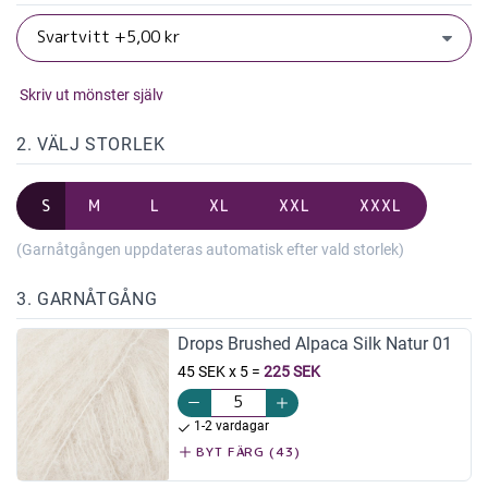
Skriv ut mönster själv
2. VÄLJ STORLEK
S
M
L
XL
XXL
XXXL
(Garnåtgången uppdateras automatisk efter vald storlek)
3. GARNÅTGÅNG
Drops Brushed Alpaca Silk Natur 01
45 SEK x 5
=
225 SEK
1-2 vardagar
BYT FÄRG (43)