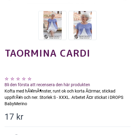
TAORMINA CARDI
Bli den första att recensera den här produkten
Kofta med hÃ¥lmÃ¶nster, runt ok och korta Ã¤rmar, stickad
uppifrÃ¥n och ner. Storlek S - XXXL. Arbetet Ã¤r stickat i DROPS
BabyMerino
17 kr