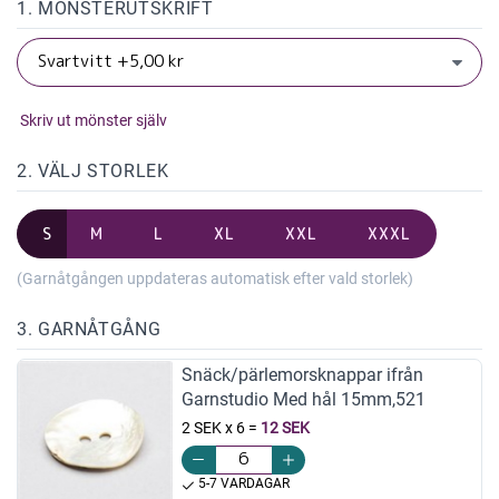
1. MÖNSTERUTSKRIFT
Skriv ut mönster själv
2. VÄLJ STORLEK
S
M
L
XL
XXL
XXXL
(Garnåtgången uppdateras automatisk efter vald storlek)
3. GARNÅTGÅNG
Snäck/pärlemorsknappar ifrån
Garnstudio Med hål 15mm,521
2 SEK x 6
=
12 SEK
5-7 VARDAGAR