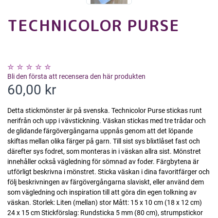
TECHNICOLOR PURSE
Bli den första att recensera den här produkten
60,00 kr
Detta stickmönster är på svenska. Technicolor Purse stickas runt
nerifrån och upp i vävstickning. Väskan stickas med tre trådar och
de glidande färgövergångarna uppnås genom att det löpande
skiftas mellan olika färger på garn. Till sist sys blixtlåset fast och
därefter sys fodret, som monteras in i väskan allra sist. Mönstret
innehåller också vägledning för sömnad av foder. Färgbytena är
utförligt beskrivna i mönstret. Sticka väskan i dina favoritfärger och
följ beskrivningen av färgövergångarna slaviskt, eller använd dem
som vägledning och inspiration till att göra din egen tolkning av
väskan. Storlek: Liten (mellan) stor Mått: 15 x 10 cm (18 x 12 cm)
24 x 15 cm Stickförslag: Rundsticka 5 mm (80 cm), strumpstickor