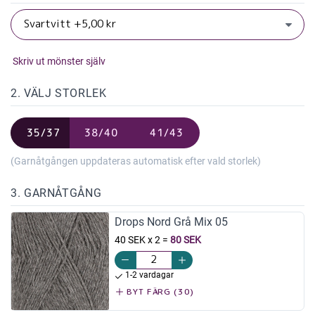
Skriv ut mönster själv
2. VÄLJ STORLEK
35/37
38/40
41/43
(Garnåtgången uppdateras automatisk efter vald storlek)
3. GARNÅTGÅNG
Drops Nord Grå Mix 05
40 SEK x 2
=
80 SEK
1-2 vardagar
BYT FÄRG (30)