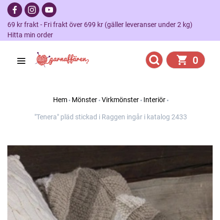
69 kr frakt - Fri frakt över 699 kr (gäller leveranser under 2 kg)
Hitta min order
0
Hem
Mönster
Virkmönster
Interiör
"Tenera" pläd stickad i Raggen ingår i katalog 2433