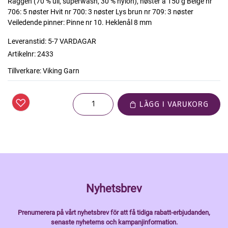
Raggen (70 % ull, superwash, 30 % nylon), nøster à 150 g Beige nr
706: 5 nøster Hvit nr 700: 3 nøster Lys brun nr 709: 3 nøster
Veiledende pinner: Pinne nr 10. Heklenål 8 mm
Leveranstid:
5-7 VARDAGAR
Artikelnr:
2433
Tillverkare:
Viking Garn
LÄGG I VARUKORG
Nyhetsbrev
Prenumerera på vårt nyhetsbrev för att få tidiga rabatt-erbjudanden,
senaste nyheterns och kampanjinformation.