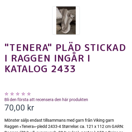
"TENERA" PLÄD STICKAD
I RAGGEN INGÅR I
KATALOG 2433
Bli den första att recensera den här produkten
70,00 kr
Mönster säljs endast tillsammans med garn från Viking garn
Raggen «Tenera»-pledd 2433-4 Størrelse: ca. 121 x 112 cm GARN: