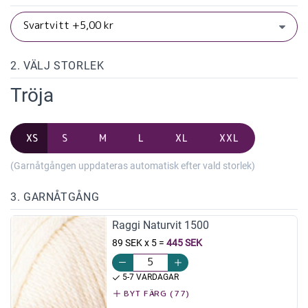
2. VÄLJ STORLEK
Tröja
XS
S
M
L
XL
XXL
(Garnåtgången uppdateras automatisk efter vald storlek)
3. GARNÅTGÅNG
Raggi Naturvit 1500
89 SEK x 5
=
445 SEK
5-7 VARDAGAR
BYT FÄRG (77)