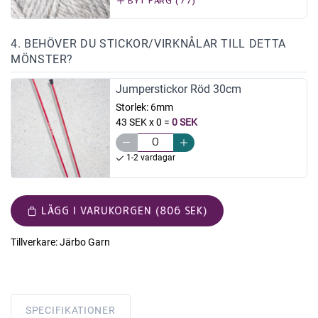
BYT FÄRG (77)
4. BEHÖVER DU STICKOR/VIRKNÅLAR TILL DETTA
MÖNSTER?
Jumperstickor Röd 30cm
Storlek:
6mm
43 SEK x 0
=
0 SEK
1-2 vardagar
LÄGG I VARUKORGEN (806 SEK)
Tillverkare:
Järbo Garn
SPECIFIKATIONER