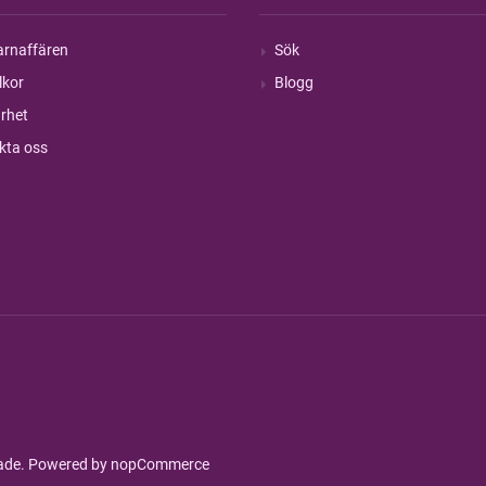
rnaffären
Sök
lkor
Blogg
rhet
kta oss
rade. Powered by
nopCommerce