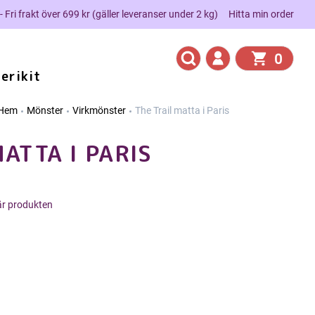
 - Fri frakt över 699 kr (gäller leveranser under 2 kg)
Hitta min order
0
erikit
Hem
Mönster
Virkmönster
The Trail matta i Paris
ATTA I PARIS
här produkten