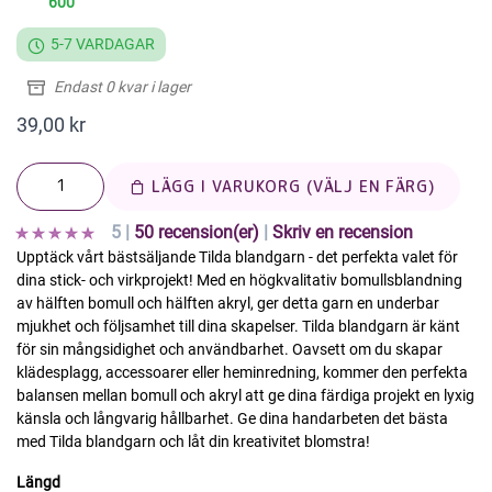
600
5-7 VARDAGAR
Endast 0 kvar i lager
39,00 kr
LÄGG I VARUKORG (VÄLJ EN FÄRG)
5 |
50 recension(er)
|
Skriv en recension
Upptäck vårt bästsäljande Tilda blandgarn - det perfekta valet för
dina stick- och virkprojekt! Med en högkvalitativ bomullsblandning
av hälften bomull och hälften akryl, ger detta garn en underbar
mjukhet och följsamhet till dina skapelser. Tilda blandgarn är känt
för sin mångsidighet och användbarhet. Oavsett om du skapar
klädesplagg, accessoarer eller heminredning, kommer den perfekta
balansen mellan bomull och akryl att ge dina färdiga projekt en lyxig
känsla och långvarig hållbarhet. Ge dina handarbeten det bästa
med Tilda blandgarn och låt din kreativitet blomstra!
Längd