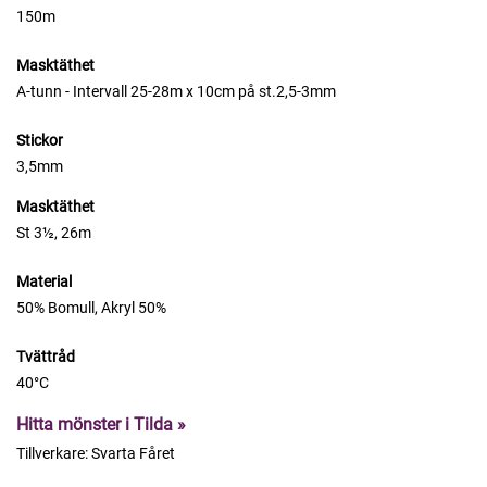
150m
Masktäthet
A-tunn - Intervall 25-28m x 10cm på st.2,5-3mm
Stickor
3,5mm
Masktäthet
St 3½, 26m
Material
50% Bomull, Akryl 50%
Tvättråd
40°C
Hitta mönster i Tilda »
Tillverkare:
Svarta Fåret