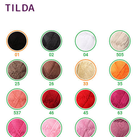
TILDA
01
02
04
505
25
26
33
35
537
46
45
63