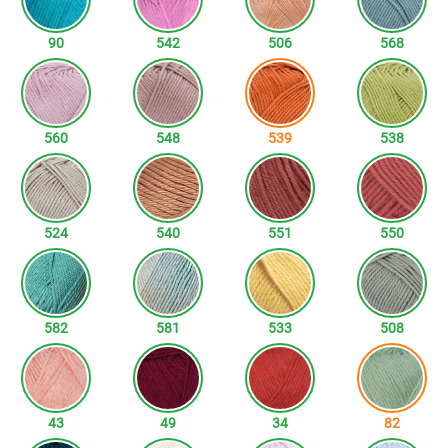
90
542
506
568
560
548
539
538
524
540
551
550
582
581
533
508
43
49
34
82