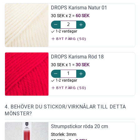
DROPS Karisma Natur 01
30 SEK x 2
=
60 SEK
1-2 vardagar
BYT FÄRG (50)
DROPS Karisma Röd 18
30 SEK x 1
=
30 SEK
1-2 vardagar
BYT FÄRG (50)
4. BEHÖVER DU STICKOR/VIRKNÅLAR TILL DETTA
MÖNSTER?
Strumpstickor röda 20 cm
Storlek:
3mm