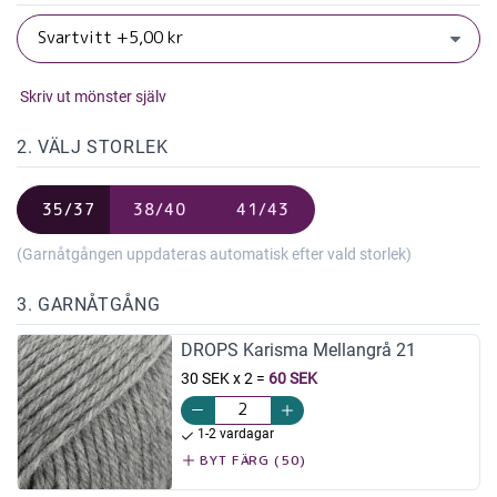
Skriv ut mönster själv
2. VÄLJ STORLEK
35/37
38/40
41/43
(Garnåtgången uppdateras automatisk efter vald storlek)
3. GARNÅTGÅNG
DROPS Karisma Mellangrå 21
30 SEK x 2
=
60 SEK
1-2 vardagar
BYT FÄRG (50)