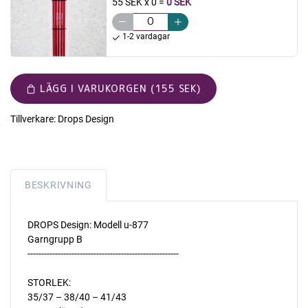
55 SEK x 0
=
0 SEK
1-2 vardagar
LÄGG I VARUKORGEN (155 SEK)
Tillverkare:
Drops Design
BESKRIVNING
DROPS Design: Modell u-877
Garngrupp B
-------------------------------------------------------
STORLEK:
35/37 – 38/40 – 41/43