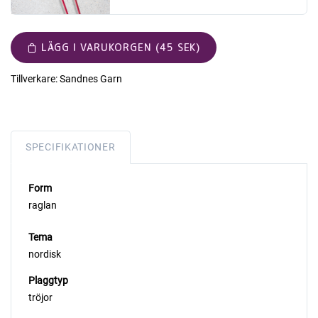
LÄGG I VARUKORGEN (45 SEK)
Tillverkare:
Sandnes Garn
SPECIFIKATIONER
Form
raglan
Tema
nordisk
Plaggtyp
tröjor