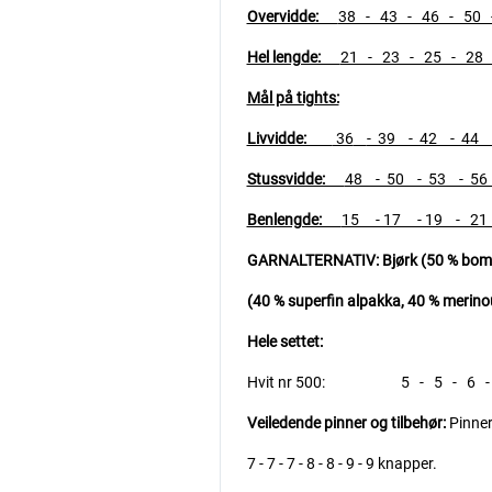
Overvidde:
38 - 43 - 46 - 50
Hel lengde:
21 - 23 - 25 - 28
Mål på tights:
Livvidde:
36
- 39 - 42 - 44
Stussvidde:
48 - 50 - 53 - 5
Benlengde:
15 - 17 - 19 - 2
GARNALTERNATIV:
Bjørk (50 % bomu
(40 % superfin alpakka, 40 % merinoul
Hele settet:
Hvit nr 500: 5 - 5 - 6 - 6 
Veiledende pinner og tilbehør:
Pinner
7 - 7 - 7 - 8 - 8 - 9 - 9 knapper.