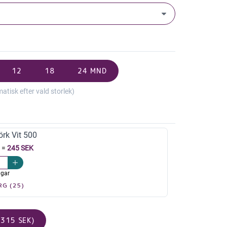
12
18
24 MND
isk efter vald storlek)
örk Vit 500
=
245 SEK
agar
RG (25)
315 SEK)