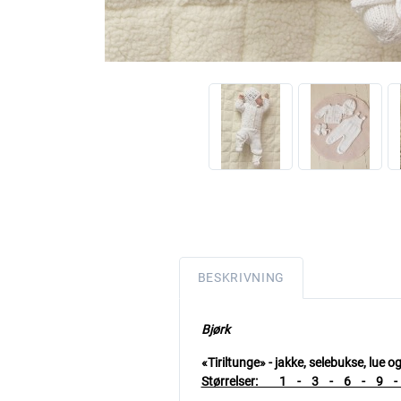
BESKRIVNING
Bjørk
«Tiriltunge» - jakke, selebukse, lue 
Størrelser: 1 - 3 - 6 - 9 