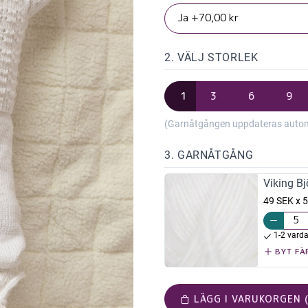
2. VÄLJ STORLEK
1
3
6
9
(Garnåtgången uppdateras automat
3. GARNÅTGÅNG
Viking Bj
49 SEK x 5
1-2 vard
BYT FÄ
LÄGG I VARUKORGEN (