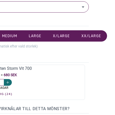
MEDIUM
LARGE
X/LARGE
XX/LARGE
isk efter vald storlek)
ten Storm Vit 700
=
680 SEK
DAGAR
RG (24)
VIRKNÅLAR TILL DETTA MÖNSTER?