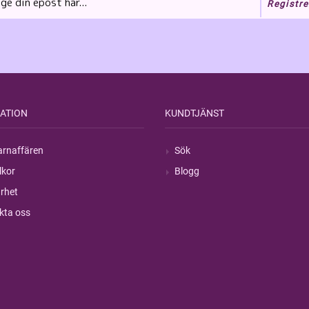
Registre
ATION
KUNDTJÄNST
rnaffären
Sök
lkor
Blogg
rhet
kta oss