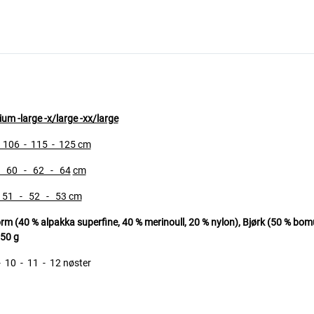
um -large -x/large -xx/large
 106 - 115 - 125 cm
 60 - 62 - 64
cm
- 52 - 53 cm
 (40 % alpakka superfine, 40 % merinoull, 20 % nylon),
Bjørk (50 % bomu
 50 g
 - 11 - 12 nøster