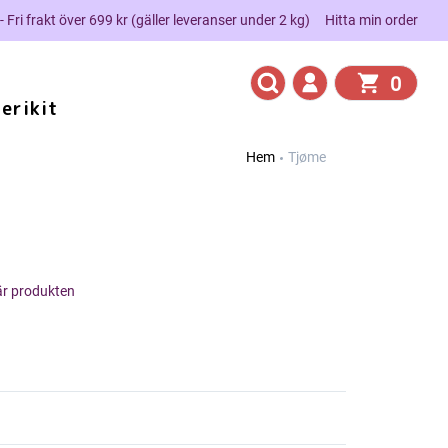
 - Fri frakt över 699 kr (gäller leveranser under 2 kg)
Hitta min order
0
erikit
Hem
Tjøme
här produkten