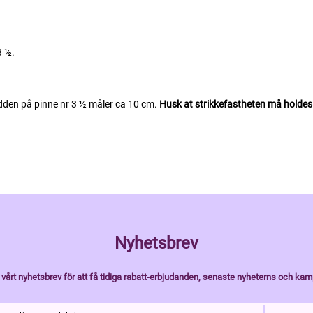
3 ½.
edden på pinne nr 3 ½ måler ca 10 cm.
Husk at strikkefastheten må holdes hv
Nyhetsbrev
vårt nyhetsbrev för att få tidiga rabatt-erbjudanden, senaste nyheterns och kam