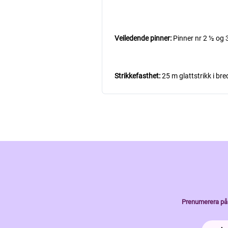
Veiledende pinner:
Pinner nr 2 ½ og 
Strikkefasthet:
25 m glattstrikk i br
Prenumerera på 