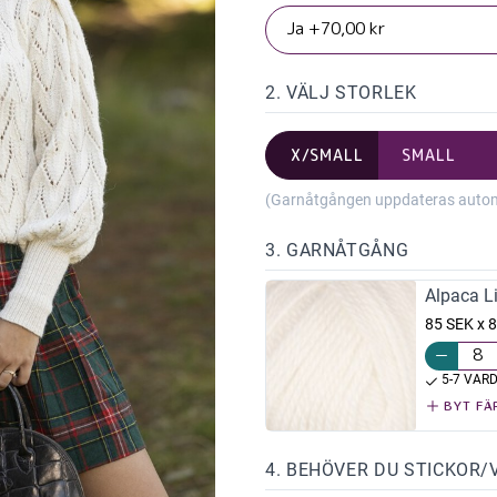
2. VÄLJ STORLEK
X/SMALL
SMALL
(Garnåtgången uppdateras automat
3. GARNÅTGÅNG
Alpaca Li
85 SEK x 8
5-7 VAR
BYT FÄ
4. BEHÖVER DU STICKOR/