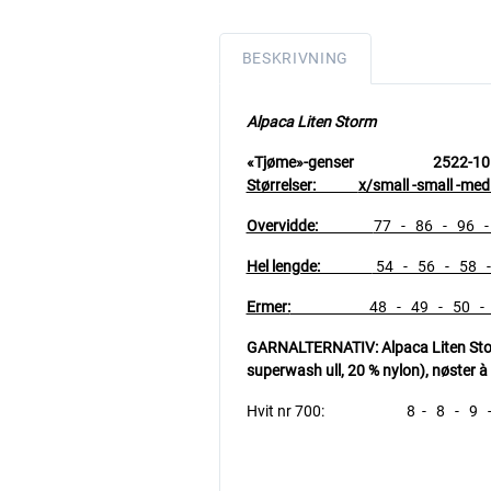
BESKRIVNING
Alpaca Liten Storm
«Tjøme»-genser 2522-10
Størrelser:
x/small -small -medi
Overvidde:
77 - 86 - 96 -
Hel lengde:
54 - 56 - 58 -
Ermer:
48 - 49 - 50 - 51 
GARNALTERNATIV: Alpaca Liten Storm
superwash ull, 20 % nylon), nøster à
Hvit nr 700: 8 - 8 - 9 - 10