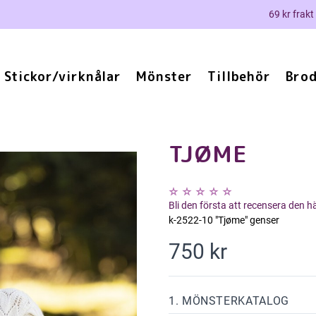
69 kr frakt
Stickor/virknålar
Mönster
Tillbehör
Brod
TJØME
Bli den första att recensera den 
k-2522-10 "Tjøme" genser
750 kr
1. MÖNSTERKATALOG