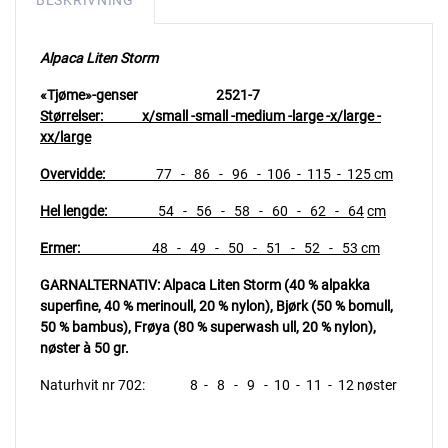
BESKRIVNING
Alpaca Liten Storm
«Tjøme»-genser 2521-7
Størrelser:
x/small -small -medium -large -x/large -
xx/large
Overvidde:
77 - 86 - 96 - 106 - 115 - 125 cm
Hel lengde:
54 - 56 - 58 - 60 - 62 - 64
cm
Ermer:
48 - 49 - 50 - 51 - 52 - 53 cm
GARNALTERNATIV: Alpaca Liten Storm (40 % alpakka
superfine, 40 % merinoull, 20 % nylon),
Bjørk (50 % bomull,
50 % bambus), Frøya (80 % superwash ull, 20 % nylon),
nøster à 50 gr.
Naturhvit nr 702: 8 - 8 - 9 - 10 - 11 - 12 nøster