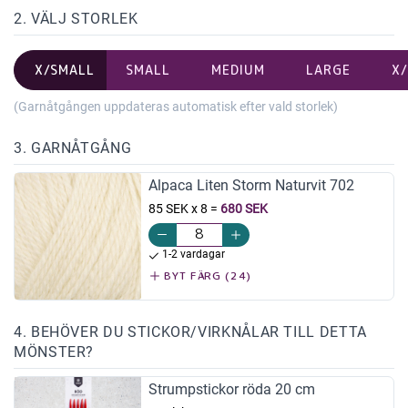
2. VÄLJ STORLEK
X/SMALL
SMALL
MEDIUM
LARGE
X
(Garnåtgången uppdateras automatisk efter vald storlek)
3. GARNÅTGÅNG
Alpaca Liten Storm Naturvit 702
85 SEK x 8
=
680 SEK
1-2 vardagar
BYT FÄRG (24)
4. BEHÖVER DU STICKOR/VIRKNÅLAR TILL DETTA
MÖNSTER?
Strumpstickor röda 20 cm