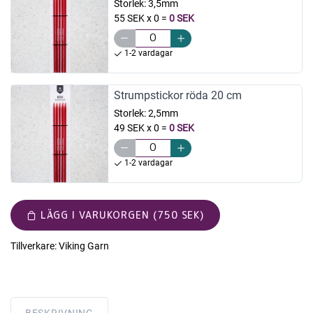
Storlek:
3,5mm
55 SEK x 0
=
0 SEK
1-2 vardagar
Strumpstickor röda 20 cm
Storlek:
2,5mm
49 SEK x 0
=
0 SEK
1-2 vardagar
LÄGG I VARUKORGEN (750 SEK)
Tillverkare:
Viking Garn