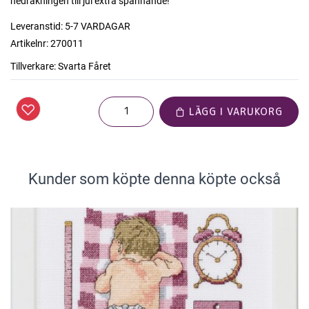
nedräkningen till jul extra spännande!
Leveranstid:
5-7 VARDAGAR
Artikelnr:
270011
Tillverkare:
Svarta Fåret
LÄGG I VARUKORG
Kunder som köpte denna köpte också