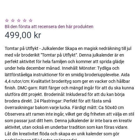
Bli den första att recensera den här produkten
499,00 kr
Tomtar på Utflykt - Julkalender Skapa en magisk nedräkning till jul
med vår broderikit "Tomtar på Utflykt". Denna julkalender är en
perfekt aktivitet för hela familjen och kommer att sprida glädje
under hela december månad. Innehåll: Mönster: Tydliga och
lättförståeliga instruktioner för en smidig broderiupplevelse. Aida
4,4 rutor/cm: Kvalitativt broderityg som ger en vacker och hållbar
finish. DMC-garn: Rätt färger och mängd ingår för att du ska kunna
slutföra ditt projekt. Broderinål: Inkluderad för att du kan börja
brodera direkt. 24 Plastringar: Perfekt för att fästa små
överraskningar bakom varje lucka. Färdigt mått: Ca 50x40 cm
Observera att ramen inte ingår, vilket ger dig friheten att välja en stil
som passar just ditt hem. Denna julkalender är inte bara en kreativ
aktivitet, utan också en underbar tradition som kan föras vidare.
Låt din kreativitet flöda och skapa en unik kalender som gör