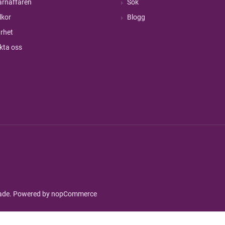
rnaffären
Sök
lkor
Blogg
rhet
kta oss
rade. Powered by
nopCommerce