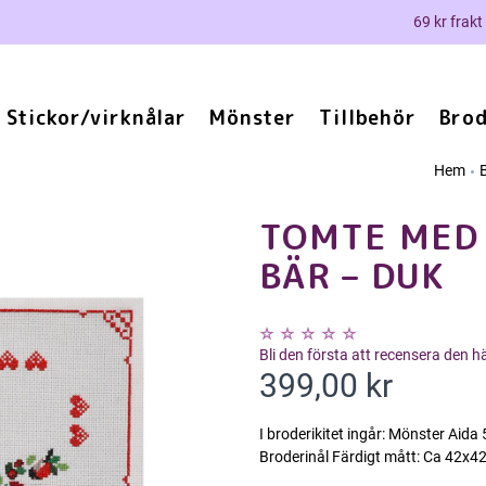
69 kr frakt
Stickor/virknålar
Mönster
Tillbehör
Brod
Hem
B
TOMTE MED
BÄR – DUK
Bli den första att recensera den 
399,00 kr
I broderikitet ingår: Mönster Aid
Broderinål Färdigt mått: Ca 42x4