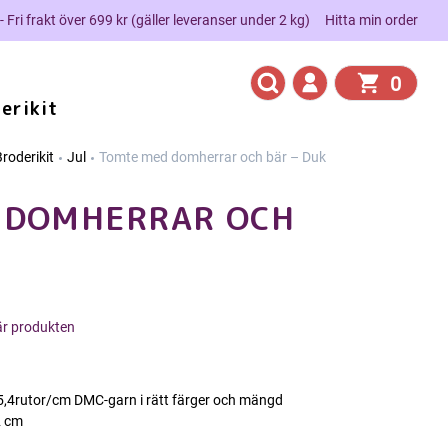
 - Fri frakt över 699 kr (gäller leveranser under 2 kg)
Hitta min order
0
erikit
roderikit
Jul
Tomte med domherrar och bär – Duk
 DOMHERRAR OCH
här produkten
a 5,4rutor/cm DMC-garn i rätt färger och mängd
2 cm