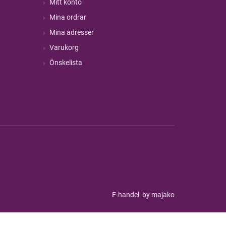
Mitt konto
Mina ordrar
Mina adresser
Varukorg
Önskelista
E-handel
by majako