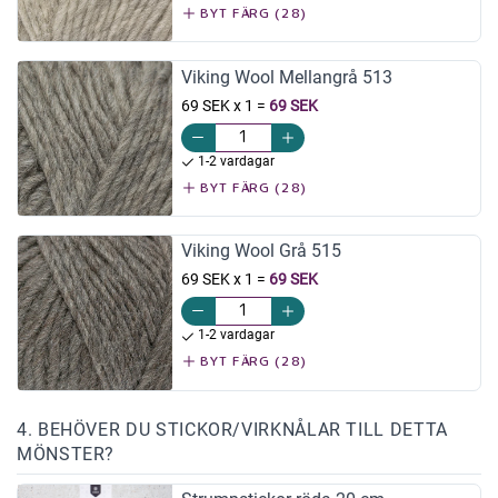
BYT FÄRG (28)
Viking Wool Mellangrå 513
69 SEK x 1
=
69 SEK
1-2 vardagar
BYT FÄRG (28)
Viking Wool Grå 515
69 SEK x 1
=
69 SEK
1-2 vardagar
BYT FÄRG (28)
4. BEHÖVER DU STICKOR/VIRKNÅLAR TILL DETTA
MÖNSTER?