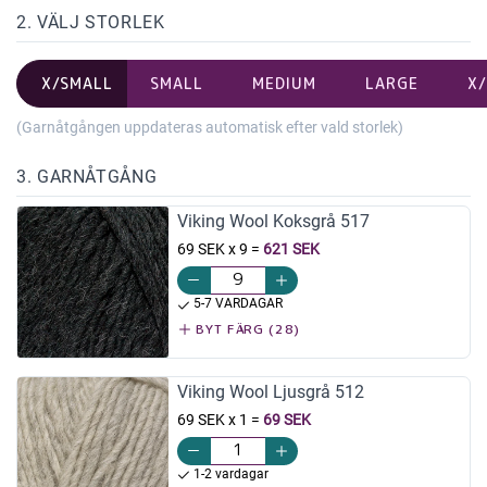
2. VÄLJ STORLEK
X/SMALL
SMALL
MEDIUM
LARGE
X
(Garnåtgången uppdateras automatisk efter vald storlek)
3. GARNÅTGÅNG
Viking Wool Koksgrå 517
69 SEK x 9
=
621 SEK
5-7 VARDAGAR
BYT FÄRG (28)
Viking Wool Ljusgrå 512
69 SEK x 1
=
69 SEK
1-2 vardagar