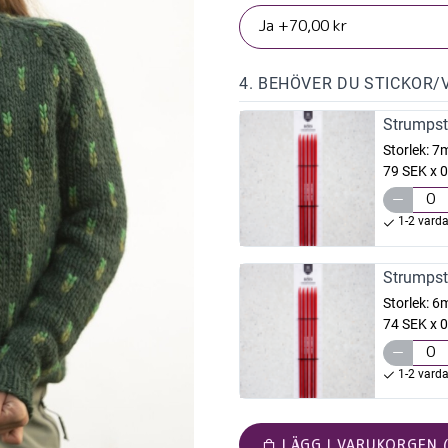
4. BEHÖVER DU STICKOR/
Strumpst
Storlek:
7
79 SEK x 0
1-2 vard
Strumpst
Storlek:
6
74 SEK x 0
1-2 vard
LÄGG I VARUKORGEN (