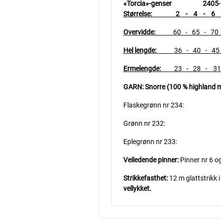
«Torcia»-genser 2405-
Størrelse: 2 - 4 - 6 -
Overvidde:
60 - 65 - 70 
Hel lengde:
36 - 40 - 45 -
Ermelengde:
23 - 28 - 31 -
GARN: Snorre (100 % highland me
Flaskegrønn nr 234: 3
Grønn nr 232: 1 - 1 
Eplegrønn nr 233: 1 -
Veiledende pinner:
Pinner nr 6 og
Strikkefasthet:
12 m glattstrikk 
vellykket.