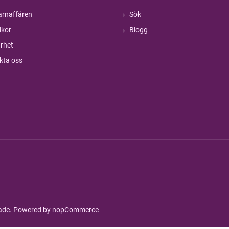
rnaffären
Sök
lkor
Blogg
rhet
kta oss
rade. Powered by
nopCommerce