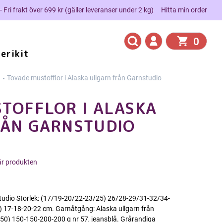
 - Fri frakt över 699 kr (gäller leveranser under 2 kg)
Hitta min order
0
erikit
n
Tovade mustofflor i Alaska ullgarn från Garnstudio
TOFFLOR I ALASKA
RÅN GARNSTUDIO
här produkten
nstudio Storlek: (17/19-20/22-23/25) 26/28-29/31-32/34-
) 17-18-20-22 cm. Garnåtgång: Alaska ullgarn från
150) 150-150-200-200 g nr 57, jeansblå. Grårandiga