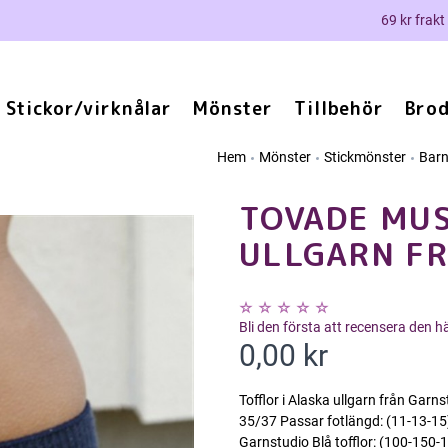
69 kr frakt
Stickor/virknålar
Mönster
Tillbehör
Brod
Hem
Mönster
Stickmönster
Bar
TOVADE MUS
ULLGARN F
Bli den första att recensera den 
0,00 kr
Tofflor i Alaska ullgarn från Gar
35/37 Passar fotlängd: (11-13-15
Garnstudio Blå tofflor: (100-150-