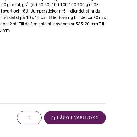
100 g nr 04, grå. (50-50-50) 100-100-100-100 g nr 03,
rn i svart och rött. Jumperstickor nr5 – eller det st.nr du
v i slätst på 10 x 10 cm. Efter tovning blir det ca 20 m x
pp: 2 st. Till de 3 minsta stl används nr 535: 20 mm Till
 25 mm
LÄGG I VARUKORG