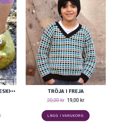
TOVADE GRODTOFFLOR I ESKIMO ULLGARN I STL 23-27
TRÖJA I FREJA
20,00 kr
19,00 kr
LÄGG I VARUKORG