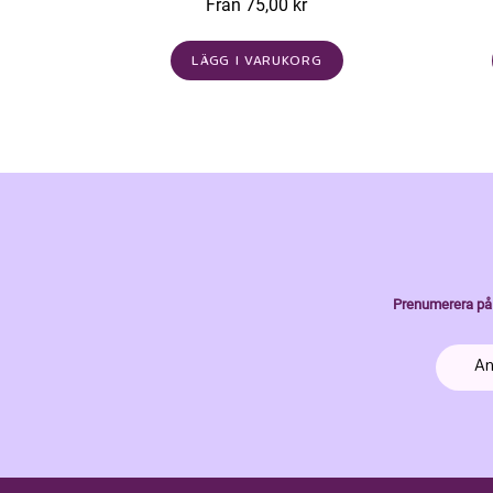
Från 75,00 kr
LÄGG I VARUKORG
Prenumerera på 