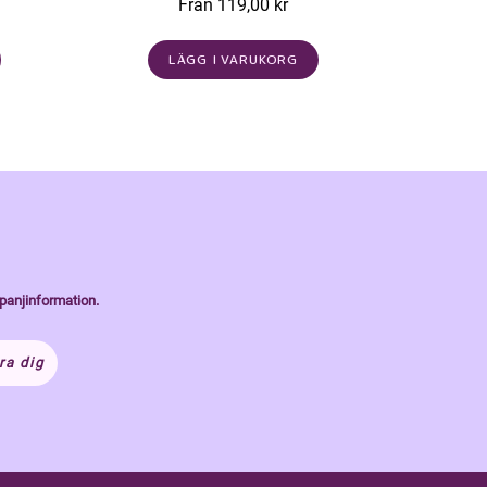
Från 119,00 kr
LÄGG I VARUKORG
panjinformation.
ra dig