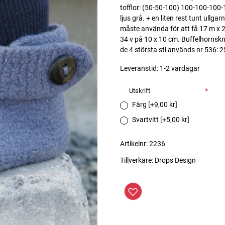
tofflor: (50-50-100) 100-100-100-
ljus grå. + en liten rest tunt ullga
måste använda för att få 17 m x 22 
34 v på 10 x 10 cm. Buffelhornskna
de 4 största stl används nr 536:
Leveranstid:
1-2 vardagar
Utskrift
*
Färg [+9,00 kr]
Svartvitt [+5,00 kr]
Artikelnr:
2236
Tillverkare:
Drops Design