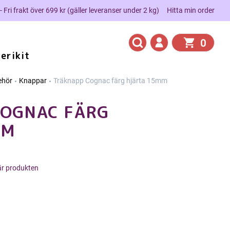
 - Fri frakt över 699 kr (gäller leveranser under 2 kg)
Hitta min order
0
erikit
behör
Knappar
Träknapp Cognac färg hjärta 15mm
COGNAC FÄRG
MM
här produkten