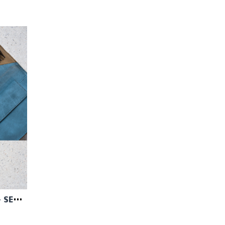
KNITPRO GINGER REGAL - SET MED ÄNDSTICKOR (11 PAR, 13 CM)