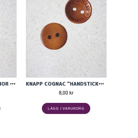
KNAPP STICKAD AV MORMOR LJUSBRUN TRÄ 18MM
KNAPP COGNAC "HANDSTICKAD" 15MM
8,00 kr
LÄGG I VARUKORG