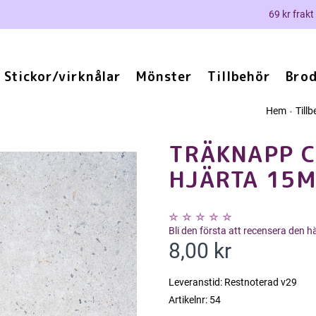
69 kr frakt
Stickor/virknålar
Mönster
Tillbehör
Brod
Hem
Till
TRÄKNAPP 
HJÄRTA 15
Bli den första att recensera den 
8,00 kr
Leveranstid:
Restnoterad v29
Artikelnr:
54