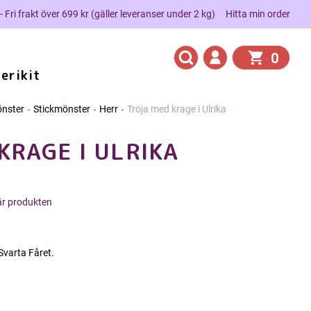
 - Fri frakt över 699 kr (gäller leveranser under 2 kg)
Hitta min order
0
erikit
nster
Stickmönster
Herr
Tröja med krage i Ulrika
KRAGE I ULRIKA
här produkten
 Svarta Fåret.