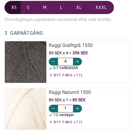
XS
S
M
L
XL
XXXL
(Garnåtgången uppdateras automatisk efter vald storlek)
3. GARNÅTGÅNG
Raggi Grafitgrå 1550
89 SEK x 4
=
356 SEK
5-7 VARDAGAR
BYT FÄRG (77)
Raggi Naturvit 1500
89 SEK x 1
=
89 SEK
1-2 vardagar
BYT FÄRG (77)