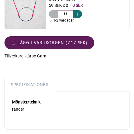
59 SEK x 0
=
0 SEK
1-2 vardagar
LÄGG I VARUKORGEN (717 SEK)
Tillverkare:
Järbo Garn
SPECIFIKATIONER
Mönster/teknik
ränder