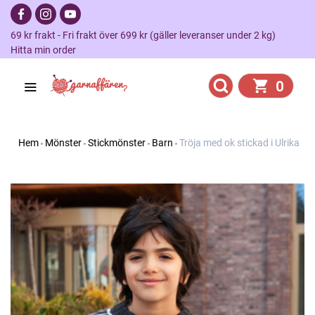
69 kr frakt - Fri frakt över 699 kr (gäller leveranser under 2 kg)
Hitta min order
0
Hem
Mönster
Stickmönster
Barn
Tröja med ok stickad i Ulrika