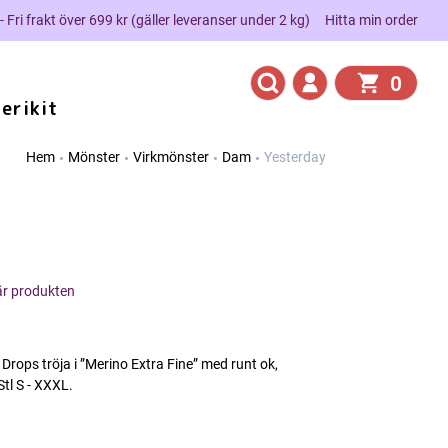
 - Fri frakt över 699 kr (gäller leveranser under 2 kg)
Hitta min order
0
erikit
Hem
Mönster
Virkmönster
Dam
Yesterday
här produkten
Drops tröja i ”Merino Extra Fine” med runt ok,
tl S - XXXL.