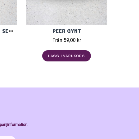
KNITPRO GINGER REGAL - SET MED ÄNDSTICKOR (11 PAR, 13 CM)
PEER GYNT
Från 59,00 kr
LÄGG I VARUKORG
panjinformation.