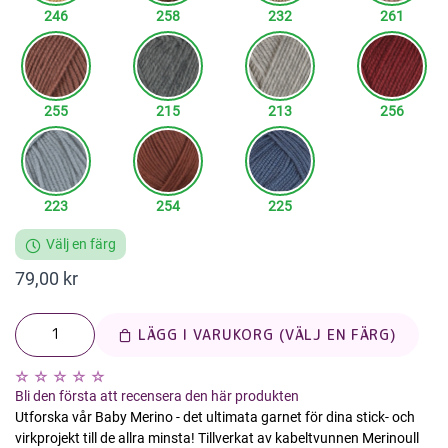
246
258
232
261
255
215
213
256
223
254
225
Välj en färg
79,00 kr
LÄGG I VARUKORG (VÄLJ EN FÄRG)
Bli den första att recensera den här produkten
Utforska vår Baby Merino - det ultimata garnet för dina stick- och
virkprojekt till de allra minsta! Tillverkat av kabeltvunnen Merinoull