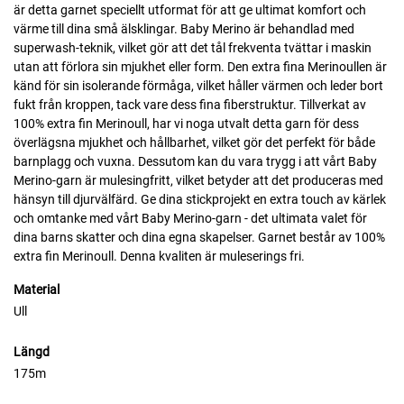
är detta garnet speciellt utformat för att ge ultimat komfort och
värme till dina små älsklingar. Baby Merino är behandlad med
superwash-teknik, vilket gör att det tål frekventa tvättar i maskin
utan att förlora sin mjukhet eller form. Den extra fina Merinoullen är
känd för sin isolerande förmåga, vilket håller värmen och leder bort
fukt från kroppen, tack vare dess fina fiberstruktur. Tillverkat av
100% extra fin Merinoull, har vi noga utvalt detta garn för dess
överlägsna mjukhet och hållbarhet, vilket gör det perfekt för både
barnplagg och vuxna. Dessutom kan du vara trygg i att vårt Baby
Merino-garn är mulesingfritt, vilket betyder att det produceras med
hänsyn till djurvälfärd. Ge dina stickprojekt en extra touch av kärlek
och omtanke med vårt Baby Merino-garn - det ultimata valet för
dina barns skatter och dina egna skapelser. Garnet består av 100%
extra fin Merinoull. Denna kvaliten är muleserings fri.
Material
Ull
Längd
175m