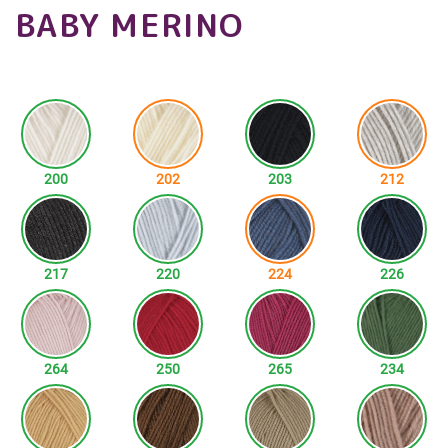
BABY MERINO
200
202
203
212
217
220
224
226
264
250
265
234