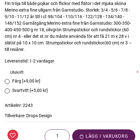
Fin tröja till både pojkar och flickor med flätor i det mjuka sköna
Merino extra fine ullgarn från Garnstudio. Storlek: 3/4 - 5/6 - 7/8 -
9/10 - 11/12 år Stl i cl: 98/104 - 110/116 - 122/128 - 134/140 -
146/152 Garnåtgång:Merino extra fine från Garnstudio: 300-350-
400-450-500 g nr 18, olivgrön Strumpstickor och rundstickor (60
cm) nr 4 - eller det st.nr du måste använda för att få 21 m x 28 v i
slätst på 10 x 10 cm. Strumpstickor och rundstickor(60 cm) nr 3 –
till resårer.
Leveranstid:
1-2 vardagar
Utskrift
*
Färg [+9,00 kr]
Svartvitt [+5,00 kr]
Artikelnr:
2243
Tillverkare:
Drops Design
LÄGG I VARUKORG