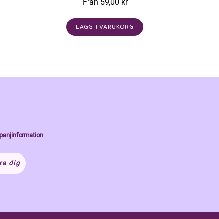
Från 59,00 kr
LÄGG I VARUKORG
panjinformation.
ra dig