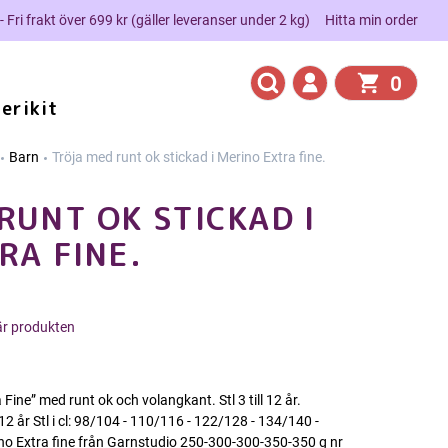
 - Fri frakt över 699 kr (gäller leveranser under 2 kg)
Hitta min order
0
erikit
Barn
Tröja med runt ok stickad i Merino Extra fine.
RUNT OK STICKAD I
RA FINE.
här produkten
 Fine” med runt ok och volangkant. Stl 3 till 12 år.
/12 år Stl i cl: 98/104 - 110/116 - 122/128 - 134/140 -
o Extra fine från Garnstudio 250-300-300-350-350 g nr