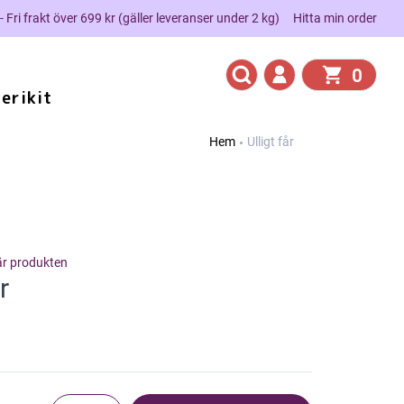
 - Fri frakt över 699 kr (gäller leveranser under 2 kg)
Hitta min order
0
erikit
Hem
Ulligt får
här produkten
r