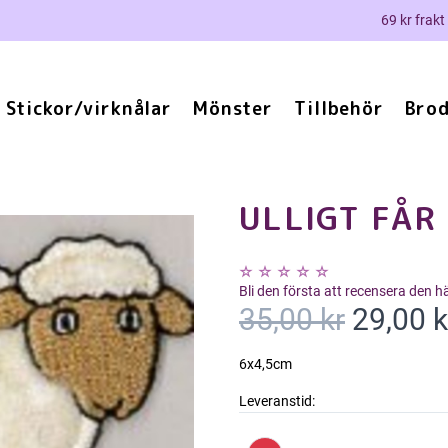
69 kr frakt
Stickor/virknålar
Mönster
Tillbehör
Brod
ULLIGT FÅR
Bli den första att recensera den 
35,00 kr
29,00 k
6x4,5cm
Leveranstid: