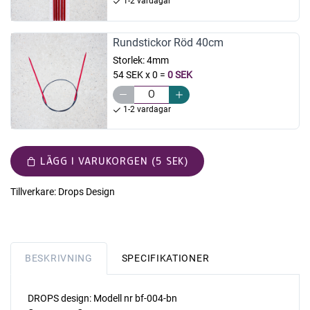
1-2 vardagar
Rundstickor Röd 40cm
Storlek:
4mm
54 SEK x 0
=
0 SEK
1-2 vardagar
LÄGG I VARUKORGEN (5 SEK)
Tillverkare:
Drops Design
BESKRIVNING
SPECIFIKATIONER
DROPS design: Modell nr bf-004-bn