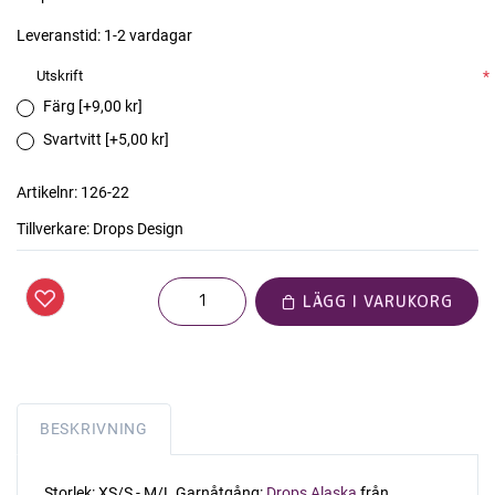
Leveranstid:
1-2 vardagar
Utskrift
*
Färg [+9,00 kr]
Svartvitt [+5,00 kr]
Artikelnr:
126-22
Tillverkare:
Drops Design
LÄGG I VARUKORG
BESKRIVNING
Storlek: XS/S - M/L Garnåtgång:
Drops Alaska
från