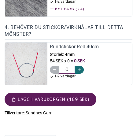
1-2 vardagar
BYT FÄRG (24)
4. BEHÖVER DU STICKOR/VIRKNÅLAR TILL DETTA
MÖNSTER?
Rundstickor Röd 40cm
Storlek:
4mm
54 SEK x 0
=
0 SEK
1-2 vardagar
LÄGG I VARUKORGEN (189 SEK)
Tillverkare:
Sandnes Garn