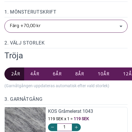
1. MÖNSTERUTSKRIFT
2. VÄLJ STORLEK
Tröja
2ÅR
4ÅR
6ÅR
8ÅR
10ÅR
12Å
(Garnåtgången uppdateras automatisk efter vald storlek)
3. GARNÅTGÅNG
KOS Gråmelerat 1043
119 SEK x 1
=
119 SEK