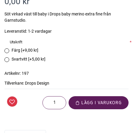
0,00 kr
Söt virkad väst till baby i Drops baby merino extra fine från
Garnstudio.
Leveranstid:
1-2 vardagar
Utskrift
*
Färg [+9,00 kr]
Svartvitt [+5,00 kr]
Artikelnr:
197
Tillverkare:
Drops Design
LÄGG I VARUKORG