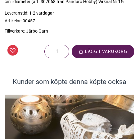
cm i diameter (art. 307068 från Panduro Hobby) Virknål Nr 1½
Leveranstid:
1-2 vardagar
Artikelnr:
90457
Tillverkare:
Järbo Garn
LÄGG I VARUKORG
Kunder som köpte denna köpte också