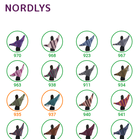
NORDLYS
970
968
923
967
963
938
911
934
935
937
940
941