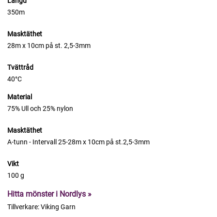
Längd
350m
Masktäthet
28m x 10cm på st. 2,5-3mm
Tvättråd
40°C
Material
75% Ull och 25% nylon
Masktäthet
A-tunn - Intervall 25-28m x 10cm på st.2,5-3mm
Vikt
100 g
Hitta mönster i Nordlys »
Tillverkare:
Viking Garn