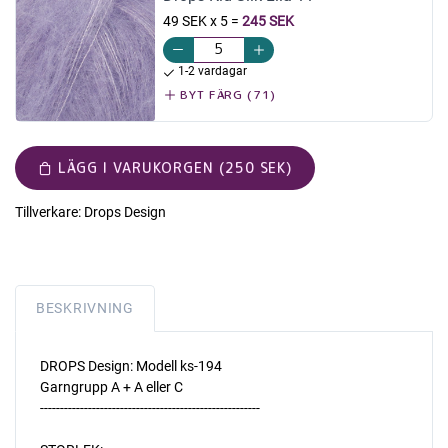
49 SEK x 5
=
245 SEK
1-2 vardagar
BYT FÄRG (71)
LÄGG I VARUKORGEN (250 SEK)
Tillverkare:
Drops Design
BESKRIVNING
DROPS Design: Modell ks-194
Garngrupp A + A eller C
-------------------------------------------------------