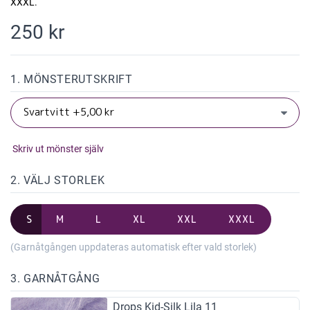
XXXL.
250 kr
1. MÖNSTERUTSKRIFT
Skriv ut mönster själv
2. VÄLJ STORLEK
S
M
L
XL
XXL
XXXL
(Garnåtgången uppdateras automatisk efter vald storlek)
3. GARNÅTGÅNG
Drops Kid-Silk Lila 11