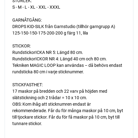
STORLEK:
S - M - L - XL - XXL - XXXL
GARNÅTGÅNG:
DROPS KID-SILK från Garnstudio (tillhör garngrupp A)
125-150-150-175-200-200 g färg 11, lila
STICKOR:
RundstickorICKA NR 5: Längd 80 cm.
RundstickorICKOR NR 4: Längd 40 cm och 80 cm.
Tekniken MAGIC LOOP kan användas – då behövs endast
rundsticka 80 cm i varje sticknummer.
STICKFASTHET:
17 maskor på bredden och 22 varv på höjden med
slätstickning och 2 trådar = 10 x 10 cm.
OBS: Kom ihåg att sticknumren endast är
rekommenderade. Får du för många maskor på 10 cm, byt
till tjockare stickor. Får du för få maskor på 10 cm, byt till
tunnare stickor.