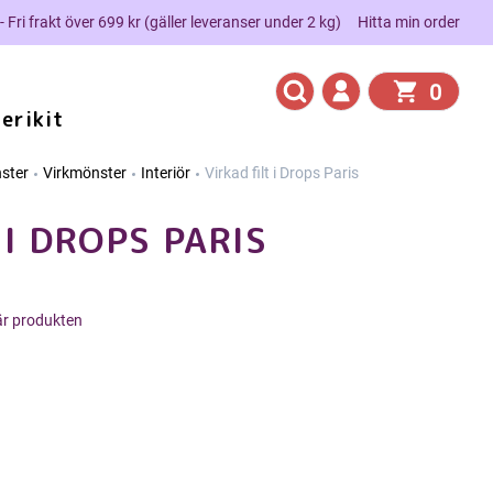
 - Fri frakt över 699 kr (gäller leveranser under 2 kg)
Hitta min order
0
erikit
ster
Virkmönster
Interiör
Virkad filt i Drops Paris
 I DROPS PARIS
här produkten