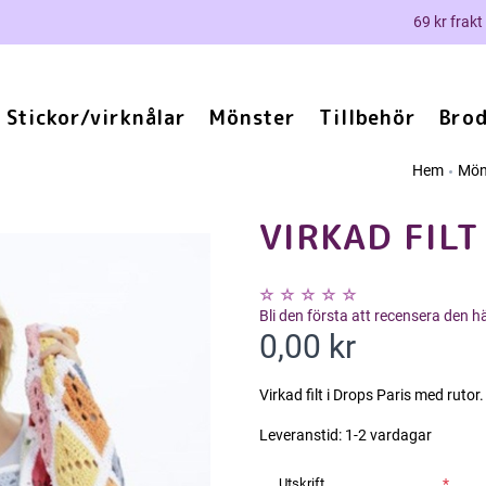
69 kr frakt
Stickor/virknålar
Mönster
Tillbehör
Brod
Hem
Mön
VIRKAD FILT
Bli den första att recensera den 
0,00 kr
Virkad filt i Drops Paris med rutor.
Leveranstid:
1-2 vardagar
Utskrift
*