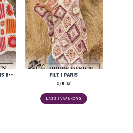
FILT VIRKAD I DROPS PARIS BOMULLSGARN.
FILT I PARIS
0,00 kr
LÄGG I VARUKORG