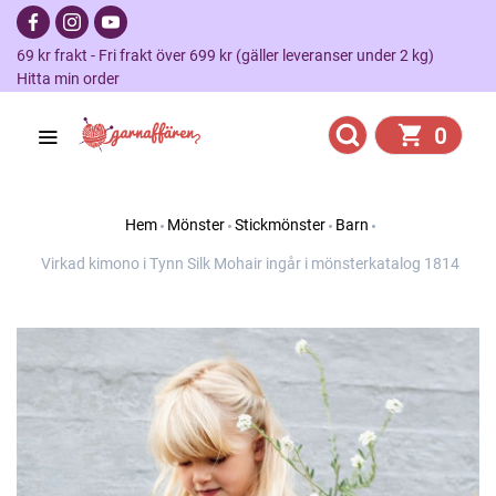
69 kr frakt - Fri frakt över 699 kr (gäller leveranser under 2 kg)
Hitta min order
0
Hem
Mönster
Stickmönster
Barn
Virkad kimono i Tynn Silk Mohair ingår i mönsterkatalog 1814