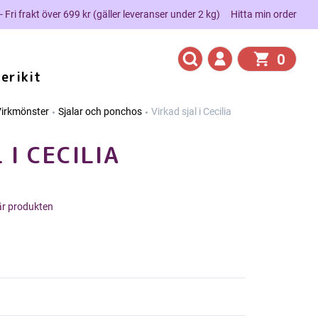
 - Fri frakt över 699 kr (gäller leveranser under 2 kg)
Hitta min order
0
erikit
irkmönster
Sjalar och ponchos
Virkad sjal i Cecilia
 I CECILIA
här produkten