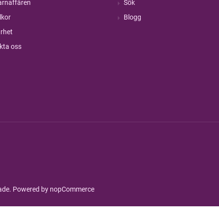
rnaffären
Sök
lkor
Blogg
rhet
kta oss
rade. Powered by
nopCommerce