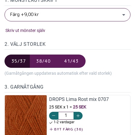
1. MÖNSTERUTSKRIFT
Skriv ut mönster själv
2. VÄLJ STORLEK
35/37
38/40
41/43
(Garnåtgången uppdateras automatisk efter vald storlek)
3. GARNÅTGÅNG
DROPS Lima Rost mix 0707
25 SEK x 1
=
25 SEK
1-2 vardagar
BYT FÄRG (36)