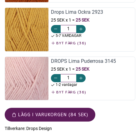
Drops Lima Ockra 2923
25 SEK x 1
=
25 SEK
5-7 VARDAGAR
BYT FÄRG (36)
DROPS Lima Puderrosa 3145
25 SEK x 1
=
25 SEK
1-2 vardagar
BYT FÄRG (36)
LÄGG I VARUKORGEN (84 SEK)
Tillverkare:
Drops Design