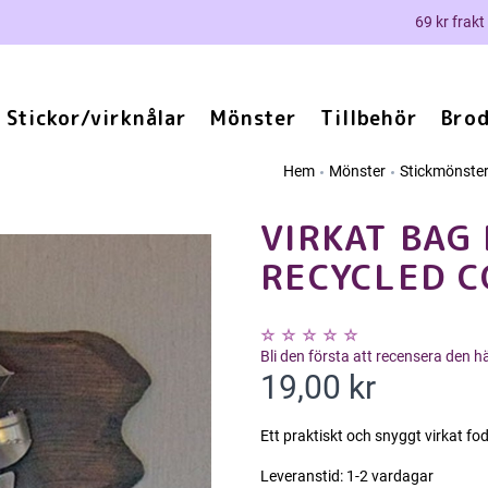
69 kr frakt
Stickor/virknålar
Mönster
Tillbehör
Brod
Hem
Mönster
Stickmönste
VIRKAT BAG 
RECYCLED 
Bli den första att recensera den 
19,00 kr
Ett praktiskt och snyggt virkat fodr
Leveranstid:
1-2 vardagar