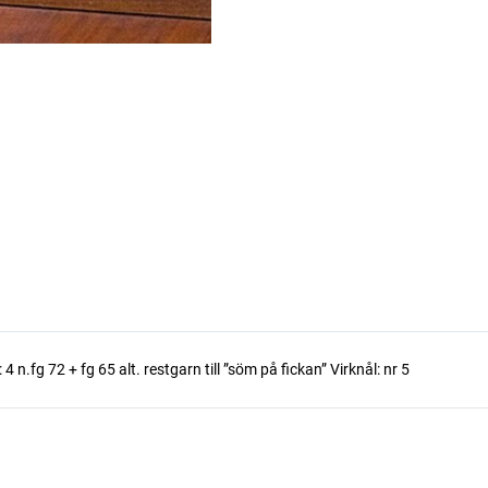
n.fg 72 + fg 65 alt. restgarn till ”söm på fickan” Virknål: nr 5