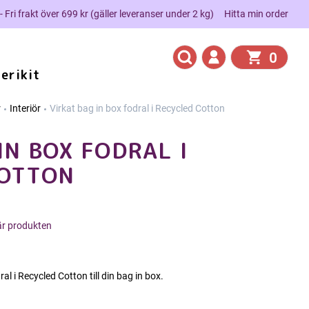
 - Fri frakt över 699 kr (gäller leveranser under 2 kg)
Hitta min order
0
erikit
r
Interiör
Virkat bag in box fodral i Recycled Cotton
IN BOX FODRAL I
COTTON
här produkten
al i Recycled Cotton till din bag in box.